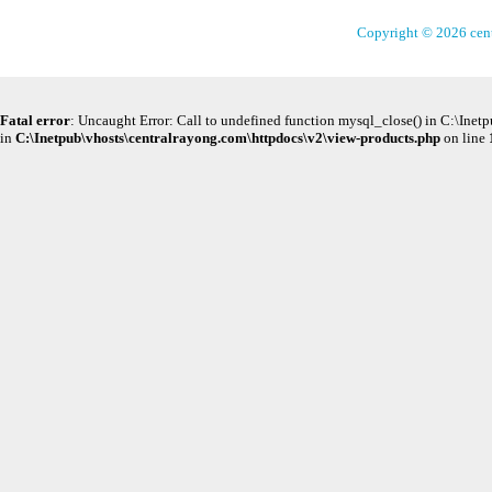
Copyright © 2026 cen
Fatal error
: Uncaught Error: Call to undefined function mysql_close() in C:\Ine
in
C:\Inetpub\vhosts\centralrayong.com\httpdocs\v2\view-products.php
on line