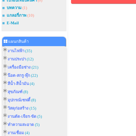
เปรียบเทียบสินค้า
(0)
บทความ
(1)
แกลอรี่ภาพ
(10)
E-Mail
แผนกสินค้า
งานไฟฟ้า
(35)
งานประปา
(12)
เครื่องมือช่าง
(21)
น๊อต-สกรู-พุ๊ก
(22)
สีน้ำ-สีน้ำมัน
(4)
สุขภัณฑ์
(8)
อุปกรณ์เซฟตี้
(8)
วัสดุก่อสร้าง
(15)
งานตัด-เจียร-ขัด
(5)
ทำความสะอาด
(5)
งานเชื่อม
(4)