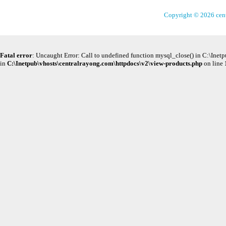
Copyright © 2026 cen
Fatal error
: Uncaught Error: Call to undefined function mysql_close() in C:\Ine
in
C:\Inetpub\vhosts\centralrayong.com\httpdocs\v2\view-products.php
on line