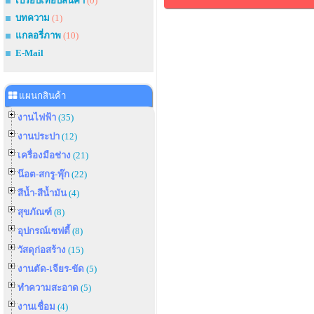
เปรียบเทียบสินค้า
(0)
บทความ
(1)
แกลอรี่ภาพ
(10)
E-Mail
แผนกสินค้า
งานไฟฟ้า
(35)
งานประปา
(12)
เครื่องมือช่าง
(21)
น๊อต-สกรู-พุ๊ก
(22)
สีน้ำ-สีน้ำมัน
(4)
สุขภัณฑ์
(8)
อุปกรณ์เซฟตี้
(8)
วัสดุก่อสร้าง
(15)
งานตัด-เจียร-ขัด
(5)
ทำความสะอาด
(5)
งานเชื่อม
(4)