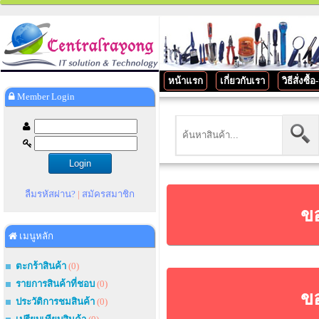
หน้าแรก
เกี่ยวกับเรา
วิธีสั่งซื้
Member Login
ลืมรหัสผ่าน?
|
สมัครสมาชิก
ขอ
เมนูหลัก
ตะกร้าสินค้า
(0)
รายการสินค้าที่ชอบ
(0)
ขอ
ประวัติการชมสินค้า
(0)