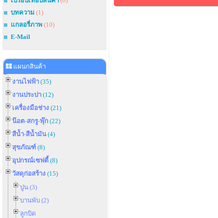
เปรียบเทียบสินค้า
(0)
บทความ
(1)
แกลอรี่ภาพ
(10)
E-Mail
แผนกสินค้า
งานไฟฟ้า
(35)
งานประปา
(12)
เครื่องมือช่าง
(21)
น๊อต-สกรู-พุ๊ก
(22)
สีน้ำ-สีน้ำมัน
(4)
สุขภัณฑ์
(8)
อุปกรณ์เซฟตี้
(8)
วัสดุก่อสร้าง
(15)
ปูน (3)
บานพับ (2)
ลูกบิด