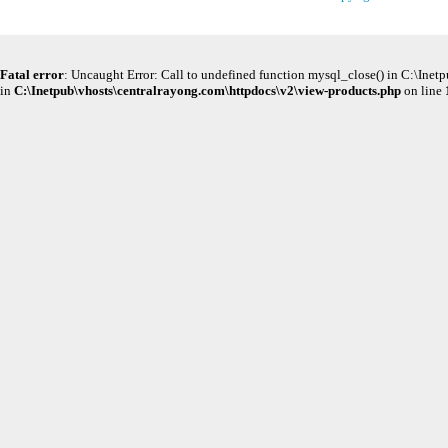
Fatal error
: Uncaught Error: Call to undefined function mysql_close() in C:\Ine
in
C:\Inetpub\vhosts\centralrayong.com\httpdocs\v2\view-products.php
on line