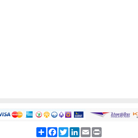
Share
Facebook
Twitter
LinkedIn
Email
Print