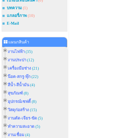
เปรียบเทียบสินค้า
(0)
บทความ
(1)
แกลอรี่ภาพ
(10)
E-Mail
แผนกสินค้า
งานไฟฟ้า
(35)
งานประปา
(12)
เครื่องมือช่าง
(21)
น๊อต-สกรู-พุ๊ก
(22)
สีน้ำ-สีน้ำมัน
(4)
สุขภัณฑ์
(8)
อุปกรณ์เซฟตี้
(8)
วัสดุก่อสร้าง
(15)
งานตัด-เจียร-ขัด
(5)
ทำความสะอาด
(5)
งานเชื่อม
(4)